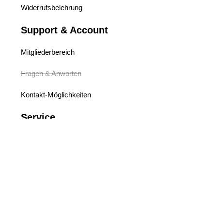
Widerrufsbelehrung
Support & Account
Mitgliederbereich
Fragen & Anworten
Kontakt-Möglichkeiten
Service
Produktion & Umwelt
Echtheit Bewertungen
Ressourcen & Links
Hauptseite (Blog)