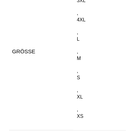
3XL
,
4XL
,
L
GRÖSSE
,
M
,
S
,
XL
,
XS